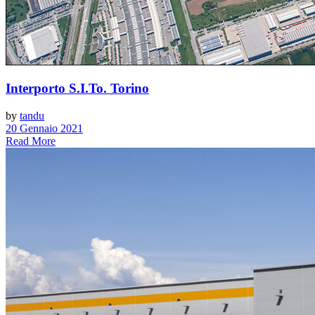
Interporto S.I.To. Torino
by
tandu
20 Gennaio 2021
Read More