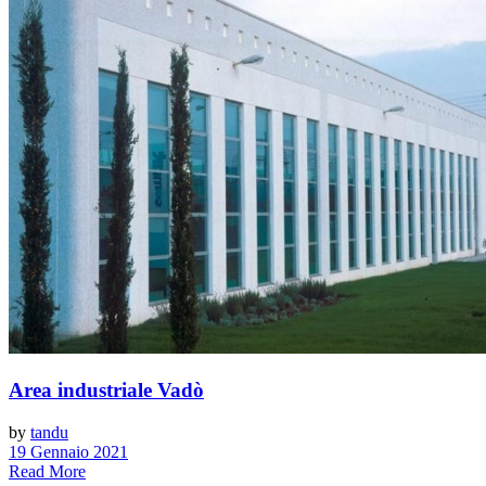
Area industriale Vadò
by
tandu
19 Gennaio 2021
Read More