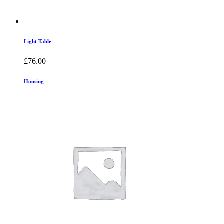
Light Table
£
76.00
Housing