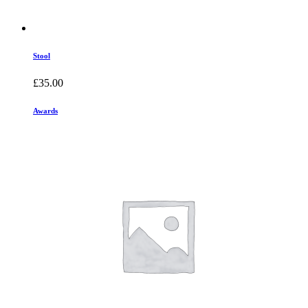
Stool
£
35.00
Awards