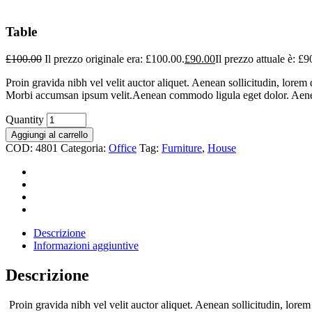
Table
£
100.00
Il prezzo originale era: £100.00.
£
90.00
Il prezzo attuale è: £9
Proin gravida nibh vel velit auctor aliquet. Aenean sollicitudin, lorem 
Morbi accumsan ipsum velit.Aenean commodo ligula eget dolor. Aen
Quantity
Aggiungi al carrello
COD:
4801
Categoria:
Office
Tag:
Furniture
,
House
Descrizione
Informazioni aggiuntive
Descrizione
Proin gravida nibh vel velit auctor aliquet. Aenean sollicitudin, lore